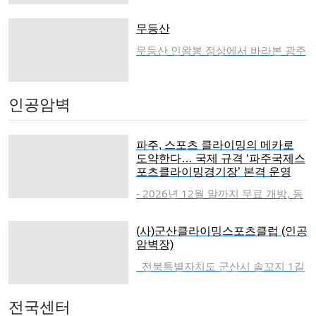
를 통해 접수할 수 있으며, 참가비는
스테이관리 전언식 대장 010-4245-
IN)이 차지했다.U19 여자부에서는
3만 원이다. 대회 참가자 전원에게는
8014인공빙벽이 북쪽을 향하고 있어
프랑스의 에바-리나 리마스(Eva-Lina
무등산
중식이 제공된다.대회 조직위원회 관
햇볕이 들지 않고 부엉바위를 휘감는
RYMASZ)가 7.58초를 기록하며 우크
계자는 "울주 세계산악영화제의 뜨거
골 모양이 뱀의 형태를 하고 있어매
무등산 인왕봉 정상에서 바라본 광주
라이나의 마리아 심코바(Mariia SHY
운 열기와 영남알프스의 아름다운 자
서운 칼바람과 찬 냉기가 중부 이남
광역시 전경무등산(無等山)은대한민
MKOVA, 9.01초)를 여유 있게 따돌
연 속에서 우리 청소년들이 한계에
지역 중에서도 가장 추운 얼음골이
국광주광역시및전라남도화순군·담
리고 정상에 올랐다. 동메달은 독일
도전하며 성장할 수 있는 값진 경험
되겠다.대둔산 부엉바위한강 이남에
양군에 걸쳐 있는해발 1,187m의호
인공암벽
의 리사 부허러(Lisa WUCHERER)에
이 되기를 바란다"고 밝혔다.자세한
있는 큰 아이스 빙벽장이며도로에 주
남정맥의산이다.산세가 지극히 준엄
게 돌아갔다.U17 부문: 개최국 오스
대회 요강 및 참가 문의는 전국 우정
차장 캠핑장과 바로 인접해 있어 입
하여 온 도를 위압한다”라고 기록되
트리아의 자존심 '라라 하셀반터' 금
스포츠클라이밍대회 조직위원회(박
장이 용이하고주차료만 내면 하루 종
어 있는 무등산은 광주광역시 북구와
파주, 스포츠 클라이밍의 메카로
빛 등반U17 부문에서는 개최국 오스
수호 010-8998-8848 / 정원채 010-
일 빙벽을 무료로 이용할 수 있으며
화순군 이서면 및담양군 남면의 경계
도약한다… 국제 규격 ‘파주국제스
트리아 관중들을 열광시킨 홈 히어로
포츠클라이밍경기장’ 본격 운영
4108-4480)를 통해 확인할 수 있다.
캠핑장도 이용할 수 있어서 화장실
에 위치한 산으로, 해발 1187미터에
가 탄생했다. U17 여자부에 출전한
클라임코리아배 제38회 전국 우정스
샤워실차 박도 가능하다.고등학교 산
달한다.무등산은 높이를 헤아릴 수
- 2026년 12월 말까지 무료 개방, 동
라라 하셀반터(Lara HASELWANTER)
포츠클라이밍 대회 요강(울주 세계산
악부 68년도 시작을 하게 된 계기가
없고 견줄 만한 상대가 없어 등급을
호인부터 전문 선수까지 아우르는 최
는 7.56초의 훌륭한 기록으로 결승
악영화제와 함께하는 청소년 볼더링
봉천동 친구 집에 놀러 갔다가근처
매기고 싶어도 매길 수 없다는 뜻을
적의 훈련지- 높이 18m의 압도적 위
패드를 터치하며, 프랑스의 엘레나
(사)군산클라이밍스포츠클럽 (인공
페스티벌)1. 행사 개요대회명: 클라
조그마한 산에 올라갔는데 그해에 서
지니고 있다.다시 말해 무등산의 무
용, 실내외 37개 루트 및 오토빌레이
암벽장)
파스투렐(Elena PASTUREL)을 제치
임코리아배 제38회 전국 우정스포츠
울에 눈이 굉장히 많이 왔었다며허리
등은 불교와 인연이 있는 말인데,
시스템 완비[제주=스포츠 클라이밍
고 금메달을 획득했다.U17 남자부에
전북특별자치도 군산시 솔꼬지 1길
클라이밍 대회일시: 2026년 9월 19
까지 빠지면서 정상에 올라갔더니 기
『반야심경』에서 부처가 절대평등
전문기자] 파주스타디움 내에 국제
서는 폴란드의 막시밀리안 미실리비
46(소룡동,군산클라이밍센터) ☎06
일(토)장소: 영남알프스 복합웰컴센
분이 너무 좋았다고 빙벽장 소개의
의 깨달음, 곧‘무등등(無等等)’을 말한
기준을 충족하는 최첨단 인공암벽장,
에츠(Maksymilian MYŚLIWIEC)가 5.
3)462-30352003년에 4억원 정도의
터 국제 클라이밍 경기장주최: 대한
첫 말문을 열었다.자연암벽이나 빙벽
대목에서 유래한 듯하다.절대평등의
‘파주국제스포츠클라이밍경기장’이
전국센터
90초의 기록으로 마의 6초 벽을 깨며
사업비를 들여 높이 15m, 폭14m, 길
산악연맹 부산광역시산악연맹 / 부산
을 오르는 데는 위험이 따라다닙니
무등은 평등이란 말을 쓸모없게 하는