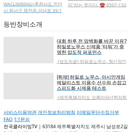
에서 빛났다.유럽 클라이밍의 화려한
로 안전을 위해 크래쉬 패드를 바닥
4108-4480)4. 대회 일정 (수정 중)시
식당이 없으니 먹을거리 가지고 와서
진산 무등산(신정일의 새로 쓰는 택
최고의 교육 환경의 메카 바로
WACLIMBING<충청남도 천안
장점은 세 지점 중 규모가 가장
급 이용자들의 개인 훈련에 큰 도움
자"라는 뜻이다. ☎ 0507-132
세대교체를 알린 이번 유스 시리즈
에 깔아놓고 한다. 공공시설 암벽장
간내용비고08:00 ~ 08:30참가 확인
취사 가능하다.강원도보다 춥지도 않
리지 9 : 우리 산하, 2012. 10. 5., 신
이곳에서 시작합니다.처음에는
시 동남구 목천읍 성남로 39-1
크고 그리고컴피티션 월이(대
을 주고 있다."쓰레기통 없는 청정 암
1-2027알레 클라이밍대표 강
는, 변수 앞에서도 굴하지 않는 청소
으로서 국내 최초로 들어선 볼더링장
08:30 ~ 16:00볼더링 경기결승없이
고 남쪽 산악인 들도 쉽게 찾아올수
정일)1972년 5월 22일에도립공원으
산악인으로 출발하였습니다.대
2관>☎ 010-9124-5300네이
회 벽) 서울에서 가장 크고 좋은
벽장" 성숙한 시민의식 당부파주시의
문성 2018년도 6월에 영등포
년 선수들의 뜨거운 열정을 확인하며
은 군산시가 12억 5천만 원을 들
풀타임 등반 진행12:00 ~ 13:30중식
있는 지리적 위치 이점이 있으며초.
로 지정되었으며, 2013년 3월 4일,
학산악부로 활동을 시작 하였
버 소개 링크 클릭하세요▶▷와
환경과 구성으로이루어 졌습니
등반장비소개
정책에 따라 암벽장 내에는 쓰레기통
점을 시작으로 2020년도 혜화
성공적인 마침표를 찍었다.스피드 클
여 소룡동에 위치한 군산인공암벽장
및 이벤트 시간16:30 ~시상식 및 폐
중급 입문자들까지 오를 수 있다.이
국립공원으로 지정되었다.광주의 옛
죠 산행을 같이 다니는 후배가
클라이밍 - 네이버지도50문제
다.기사 링크 ▶▷ http://www.
이 비치되어 있지 않다. 시설 관계자
점 2023년도에는 이곳 강동점
라이밍 U17/U19 경기 중계 핵심 번
에 국제규격의 볼더링장을 세웠고 스
회식참고: 당일 경기 진행 상황에 따
곳 이용수칙만 잘 지켜 주신다면 이
이름인 무진주에 있는 산이라 하여
있었는데 어느 날 설악산 등반
난이도 5.7~13a리드 인공암벽
climbingtv.co.kr/sub03/94최
는 **"불편하시더라도 발생한 쓰레
을 오픈하여지금 세 곳을 운영
역 (Summary Translation)1. 경기 방
포츠클라이밍 국제대회유치로 시민
라 일정이 변경될 수 있습니다.5. 시
대회 하루 전 암벽화를 바꾼 이유?
곳을 관리하는 두리등산학교 관계자
무진악 또는 무악이라 불렀고, 대개
을 같이 갔다가하늘의 별이 되
높이는 11미터부터 최대 13미
근에는 2025 한국 유스 볼더 챔
기는 반드시 되가져가 주시길 바란
하고 있습니다.저는 클라이밍
식 및 흐름 안내캐스터: "예선전은 시
하일로노무스 신제품 ‘타워’가 증
들에게 볼거리와 안전한 여가생활을
상 내역부문 (남/여)1위2위3위고등
분들도 만족하고 좋아하며많은 사람
큰 산이 그렇듯무속과 연관하여 무덤
었습니다.생전에 그가 이루고
터까지 루트가 형성되어 있고
피언스 리그 결승전이피커스
다"**며 쾌적한 환경 조성을 위한 협
을 시작한지 약 11년정도 되었
간 기록을 다투는 방식이었지만, 결
명한 압도적 퍼포먼스
즐길 수 있도록 하고 있다. 하계. 동
부30만 원 및 상장20만 원 및 상장10
들이 이용해 주신다면 감사하다고 전
산, 무당산이라고도 했다. 무등산은
싶었던 목표들을 저에게 지속
실내 규모는 약 150평 이며 주
구로점에서 개최가 되기도 하
조를 구했다. 또한 정수기는 마련되
고직장생활을 하면서꾸준히 운
승 토너먼트는 다릅니다. 예선 성적
계 선수들의 전지훈련장과 동호인들
만 원 및 상장중학부30만 원 및 상장
.[보도자료] 하일로노무스, 혁신적인
하였다.2026 황평주등반교실 유소년
대체로 바위가 아니라 흙으로 이루어
적으로 말을 꺼냈던 계획들이
차 대수는 걱정 없이 무료로 주
였습니다.구로점은 크게 A, B
어 있으나 일회용 컵은 제공되지 않
동을 하며 몸을 단련해오고 있
을 바탕으로 상위 16명이 토너먼트(1
의 교육장으로 각광을 받고 있습니
20만 원 및 상장10만 원 및 상장초등
착화감과 퍼포먼스 자랑하는 신제품
드라이툴링 선수반의 모습아이스클
진 산이지만, 정상 부근 서석대, 입석
있었어요꼭 해보고 싶었던 소
차할 수 있는공간이 크게 확보
두 개의 공간으로 나누어져 있
으므로 개인 텀블러나 컵을 지참해야
으며 저는 원래 투기 종목 선수
6강)에 진출하며, 1위와 16위, 8위와
다.이곳은 지방에 있으면서도 최신
고학년부30만 원 및 상장20만 원 및
암벽화 '타워(Tower)' 공식 출시- 제
라이밍 동계체전 및 동계 올림픽에
대, 규봉의 바위가 웅장하며 아름답
망들을 저에게 남기고 간 후배
되어 있다.와클라이밍박민영센
습니다.B 구역에는 지구력 존도
한다. 화장실은 실내(장애인용)와 실
생활을 했었는데어릴 때부터
[취재] 하일로 노무스, 아시안게임
9위가 맞붙는 대진표로 경기가 진행
홀드가 많습니다. 지속적인 비용을
상장10만 원 및 상장[시상 관련 특이
주 ‘손오공’ 김현준 선수, 시제품 신고
도전하는 선수들은 전국 각지를 다니
다. 그래서고려시대에는 서석산이라
를 위해그 와 같은 마음으로 나
터장안녕하세요 와 클라이밍에
함께 갖춰져 있는데요 한쪽에
외 맞은편(20m 거리) 시설을 모두 이
꾸준히 운동을 해서 체력 관리
메달리스트 이용수 선수와 손잡고
됩니다."리사 (해설): "더 빠른 기록을
투자하고 있으며 메인 암벽 주변에
사항]청소년 선수 육성 차원에서 초
유스 챔피언십 결승서 압도적 기량
며 훈련하고 있다.이용 동의서는 다
고 불렀다.불교전래 후 부처가 세상
마 실천해 보고자 해외 원정도
오신 걸 환영합니다.저는 25살
스프레이월에서는 QR코드를
스피드화 시제품 테스트
용할 수 있다.■ 2026년 말까지 '무료
몸을 만드는 기술은 잘 알고 있
가진 선수가 항상 A 레인(Lane A)을
는약 20여 문제가 세팅되어 있고 난
등부의 경우 4, 5, 6학년별로 각각 1~
뽐내- 기존 선수용 암벽화 단점 완벽
운로드 할 수 있다.두리등산학교 다
모든 중생과 견줄 수 없이 우뚝하다
다니면서 마지막으로스포츠클
무렵에 클라이밍을 시작해서
찍으면 난이도 별로 문제를 풀
운영' 파격 혜택파주시는 시설 활성
습니다.스노우보드 15년 수영
<제주특별자치도 오름마당>[현장취
배정받습니다."2. 스피드 클라이밍의
이도 10~11이 60% 12는 20% 나머
3위 상장을 별도 수여합니다.각 부 결
보완… 부드러움, 경량성, 정교한 엣
음 까페 링크☞Click두리등산학교 -
는 존칭으로 옛 이름과도 유사한 무
라이밍을 하게 되었고 29세부
약 20년 넘게 활동하고 있습니
수 있게 되어 있습니다.오른쪽
화를 위해 2026년 12월 말까지 전면
4년 마라톤까지 뛰고 있습니다
재] 하일로 노무스, 아시안게임 메달
불확실성과 멘탈 싸움리사: "어린 선
지 13급으로 되어 있습니다. 이곳
승 인원 미달 시 상금이 조정될 수 있
징 기술까지 갖춰(2026년 7월) – 국
Daum 카페호오스테이 예약 링크☞C
등산(無等山)이라 부르게 되었다. 다
터 선수 생활을 본격적으로 시
다.제가 할 때는 여자 선수가 많
벽면은 초보자를 위한 강습 구
무료 운영을 결정했다. 이는 클라이
만 처음 클라이밍을 접할 때는
리스트 이용수 선수와 손잡고 시제품
수들에게 항상 하는 말이 있습니다.
서비스이용약관
개인정보처리방침
이메일무단수집거부
군산에서는 대회를 많이 하고 세터
습니다.남녀 각 부 중 최다 참가 부문
내 스포츠 클라이밍 브랜드 하일로노
lick호오 스테이 - 네이버지도
만, 이는 같은 우리말 이름에 대한 한
작하였습니다.1993년 덕성여
지 않아서 행운의 1위를 차지한
역이 되겠습니다.볼더링은 A, B
밍 저변 확대와 지역 동호인들의 건
트레이닝을 하시는 분들을 찾
테스트[제주]— 국내 암벽화 브랜드
스피드 클라이밍에서 유일하게 확실
FAQ
1:1문의
분들 교육도 이루어지고 있어서 문제
은 결승 진출자(4위~8위)에게 각각 5
무스(Hylonomus)가 선수들의 퍼포
자표기를 바꾸어 해석을 달리했을 뿐
자대학교 산악부 활동으로 시
적도 있었습니다.당시 전국 선
구역 모두 갖추어져 있으며 이
강 증진을 위한 파격적인 결정이다.
아가 이해도를 높이고 기술을
하일로 노무스(Hylonomus)가 신제
한 것은 '모든 것이 불확실하다'는 점
는 다른 곳보다 문제 교체주기가 빠
만 원의 추가 상금을 지급합니다.
전국클라이밍TV
|
63184 제주특별자치도 제주시 남성로2길
먼스를 극대화해 줄 신제품 암벽화
으로, 원지명은광주의 고유지명인 무
작하여 97년 카라코람 히말라
수권 대회에도 꾸준히 출전을
곳에서는 피크 1,2,3,4로벽이
암벽장 관계자는 "우리 경기장은 국
배워 나갔습니다.특히 알레는
품 개발에 박차를 가하고 있습니다.
뿐입니다. 끊임없이 변수가 발생하