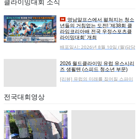
클라이밍대회 소식
영남알프스에서 펼쳐지는 청소
년들의 거침없는 도전! '제38회 클
라임코리아배 전국 우정스포츠클
라이밍대회' 개최
배포일시: 2026년 8월 10일 (월)담당
부서: 전국 우정스포츠클라이밍대회
조직위원회영남알프스에서 펼쳐지
2026 월드클라이밍 유럽 유스시리
는 청소년들의 거침없는 도전!'클라
즈 생푈텐 (스피드 청소년 부문)
임코리아배 제38회 전국 우정스포츠
[리뷰] 유럽의 미래를 짊어질 스파이
클라이밍 대회' 9월 19일 개최대한산
더맨들의 0.01초 승부… '2026 유럽
악연맹 부산광역시산악연맹과 부산
유스 시리즈 스피드 대회' 성료[오스
빌라알파인클럽이 주최하는 '클라임
전국대회영상
트리아 장크트푈텐]유럽 클라이밍의
코리아배 제38회 전국 우정스포츠클
미래를 이끌어갈 차세대 유망주들이
라이밍 대회'가 오는 9월 19일(토) 영
오스트리아 장크트푈텐에서 뜨거운
남알프스 복합웰컴센터 국제 클라이
스피드 전쟁을 펼쳤다.지난 1일 오스
밍 경기장에서 개최된다.'울주 세계
트리아 장크트푈텐의 니더외스터라
산악영화제와 함께하는 청소년 볼더
이히 스포츠센터(Sportzentrum Nie
링 페스티벌'이라는 부제로 진행되는