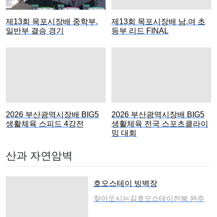
derösterreich) 야외 특설 스피드 월
이번 대회는 전국의 스포츠 클라이밍
에서 '월드 클라이밍 유럽 유스 시리
꿈나무들이 기량을 겨루고 우정을 나
제13회 목포시장배 중학부.
제13회 목포시장배 남.여 초
즈 생푈텐 2026 (World Climbing Eu
누는 화합의 장으로 마련된다.참가
일반부 결승 경기
등부 리드 FINAL
rope Youth Series St. Pölten 2026)'
대상은 전국의 초등학교 고학년(4~6
스피드 대회가 성황리에 막을 내렸
학년)과 중·고등학생 연령의 남녀 청
다. U17(17세 이하)과 U19(19세 이
소년이다. 대회는 각 부문별 볼더링
하) 남녀 부문으로 나뉘어 진행된 이
종목으로 진행되며, 오전 8시 30분
번 대회는, 유럽 전역에서 모인 청소
경기를 시작으로 오후 4시 까지 경기
년 선수들이 성인 무대 못지않은 기
가 치러질 예정이다.청소년 선수 육
량과 투지를 보여주며 한계에 도전했
성이라는 대회 취지에 걸맞게 시상
다.⚡ U19 부문: 질 메일리 5.15초
규모도 풍성하다. 중·고등부 및 초등
2026 부산광역시장배 BIG5
2026 부산광역시장배 BIG5
폭발적 질주… 佛 에바-리나 리마스
고학년부 남녀 1~3위에게는 각각 30
생활체육 스피드 4강전
생활체육 전국 스포츠클라이
여자부 우승가장 큰 기대를 모은 U1
만 원, 20만 원, 10만 원의 상금과 상
밍 대회
9 남자부에서는 스위스의 특급 유망
장이 수여된다. 특히 초등부는 학년
주 질 메일리(Gilles MEILI)가 압도적
산과 자연암벽
별(4, 5, 6학년) 별도 시상이 이루어
인 기량을 뽐냈다. 질 메일리는 결승
지며, 가장 많은 선수가 참가한 부문
전에서 5.15초의 폭발적인 스피드로
에는 (4~8위)에게도 각각 5만 원의
벽을 등반하며 프랑스의 레오 그로세
호오스테이 빙벽장
추가 상금이 지급될 예정이다.대회
(Léo GROSSET, 5.29초)를 꺾고 금메
참가를 희망하는 청소년은 오는 8월
찾아오시는길호오스테이전북 완주
달을 목에 걸었다. 동메달 역시 프랑
10일부터 21일까지 링크(구글 설문)
군 운주면 산북신복길 125-69 호오
스의 플로리안 비라팽(Florian VIRAP