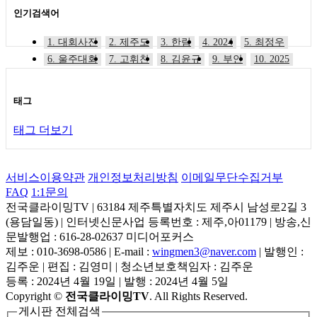
인기검색어
1. 대회사진
2. 제주도
3. 한림
4. 2024
5. 최정우
6. 울주대회
7. 고휘찬
8. 김윤규
9. 부안
10. 2025
태그
태그 더보기
서비스이용약관
개인정보처리방침
이메일무단수집거부
FAQ
1:1문의
전국클라이밍TV
|
63184 제주특별자치도 제주시 남성로2길 3
(용담일동)
|
인터넷신문사업 등록번호 : 제주,아01179
|
방송,신
문발행업 : 616-28-02637 미디어포커스
제보 : 010-3698-0586
|
E-mail :
wingmen3@naver.com
|
발행인 :
김주운
|
편집 : 김영미
|
청소년보호책임자 : 김주운
등록 : 2024년 4월 19일
|
발행 : 2024년 4월 5일
Copyright
©
전국클라이밍TV
. All Rights Reserved.
게시판 전체검색