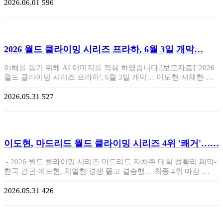
2026.06.01
596
2026 월드 클라이밍 시리즈 프라하, 6월 3일 개막…
이해를 돕기 위해 AI 이미지를 적용 하였습니다.[보도자료] '2026
월드 클라이밍 시리즈 프라하', 6월 3일 개막… 이도현·서채현·천
종원·…
2026.05.31
527
이도현, 마드리드 월드 클라이밍 시리즈 4위 '쾌거'……
- 2026 월드 클라이밍 시리즈 마드리드 자치주 대회 성황리 폐막-
한국 간판 이도현, 치열한 경쟁 뚫고 결승행… 최종 4위 마감-…
2026.05.31
426