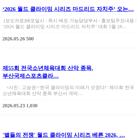
‘2026 월드 클라이밍 시리즈 마드리드 자치주’ 오는…
[보도자료]배포일시 : 즉시 배포 가능담당부서 : 홍보팀주요내용 :
‘2026 월드 클라이밍 시리즈 마드리드 자치주’ 대회 5월 28…
2026.05.26
500
제55회 전국소년체육대회 산악 종목,
부산국제스포츠클라…
<사진 : 고승권>‘한국 클라이밍의 미래가 모였다!’ 제55회 전국
소년체육대회 산악 종목 부산서 개막…
2026.05.23
1,030
'별들의 전쟁' 월드 클라이밍 시리즈 베른 2026, …