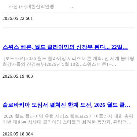
사진 (사)대한산악연맹 …
2026.05.22
601
스위스 베른, 월드 클라이밍의 심장부 된다... 22일…
[보도자료] 2026 월드 클라이밍 시리즈 베른 개최: 전 세계 볼더링
최강자들의 진검승부[2026년 5월 18일, 스위스 베른] –…
2026.05.19
483
슬로바키아 도심서 펼쳐진 한계 도전, 2026 월드 클…
2026 월드 클라이밍 유럽 시리즈 립토프스키 미쿨라시 대회 총평
이번 대회는 차세대 클라이밍 스타들의 화려한 등장과, 관람객을
배려한…
2026.05.18
384