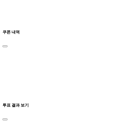
쿠폰 내역
투표 결과 보기